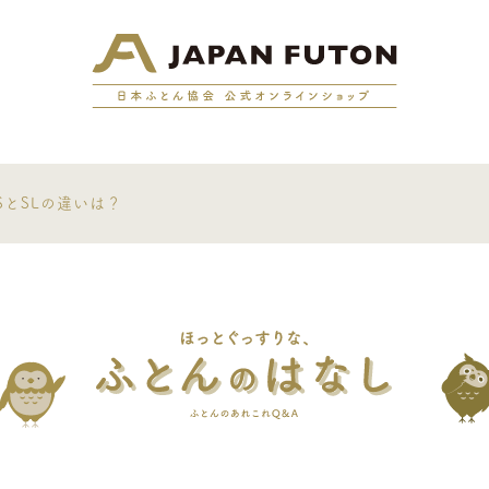
日本ふと
SとSLの違いは？