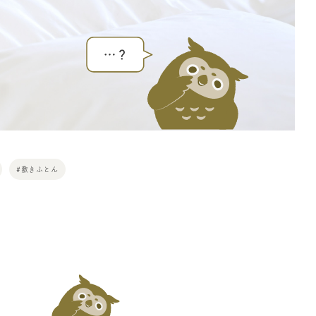
#敷きふとん