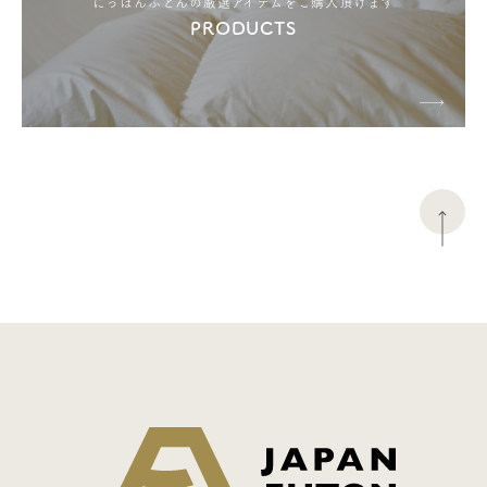
にっぽんふとんの厳選アイテムをご購入頂けます
PRODUCTS
日本ふとん