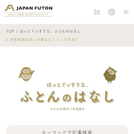
日本ふとん協会 公式オンラインショ
Cart
Mypage
TOP
ほっとぐっすりな、ふとんのはなし
羽毛布団はダニが湧きにくいって本当？
キーワードで
記事検索